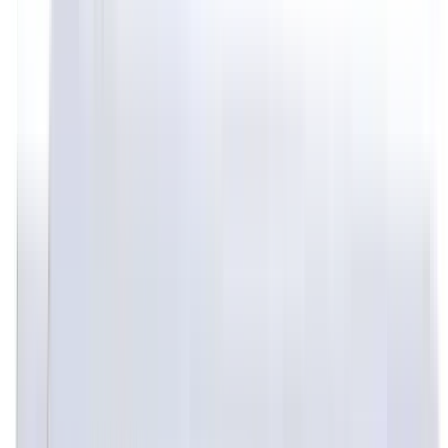
Noch keine Bewertungen
Erzähl uns deine Meinung
Schon getestet? Teile deine Session-Erfahrung mit der
SmokeDex Community.
Bewertung schreiben
Zeige Alle Bewertungen (0)
Noch keine schriftlichen Bewertungen vorhanden – sei
die erste Stimme!
SmokeDex Support
Brauchst du schnelle Hilfe?
Unser Support hilft dir bei Versand, Bestellungen oder
Produktempfehlungen in wenigen Minuten. Schreib uns