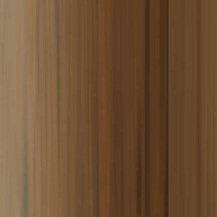
Köpfe