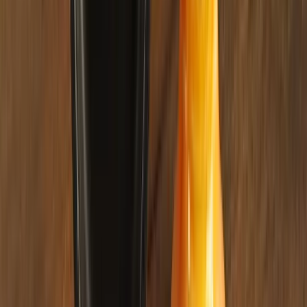
Zahlungs- & Versandarten