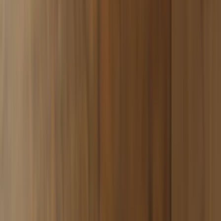
Zubehör