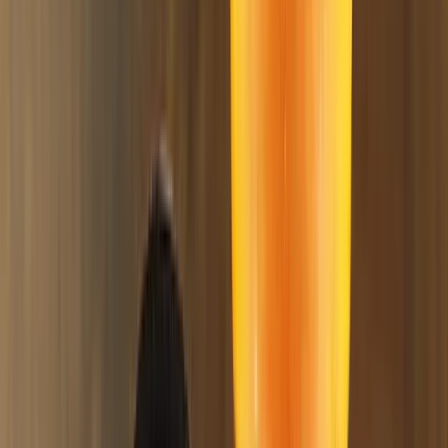
Florian
Seit 15 Jahren in der Shisha Szene aktiv & 5 Jahre in Folge
Shisha Europameister.
💬
WhatsApp · 0170 3250234
Kundenbewertungen