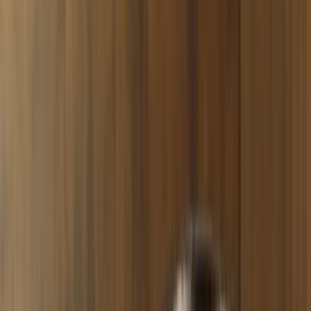
Hersteller
:
Glina
Status
:
Im SmokeDex Shop erhältlich
Herkunftsland
:
Russland
Kopfart
:
Phunnel
Material
:
Ton
Passend für
:
Setup mit HMD
Ready to read?
Beschreibung
GLINA HARMONY PHUNNEL | TON | EINLOCHKOPF |
HMD-KOMPATIBEL
Vorteile:
PERFEKTE HMD-PASSFORM
✓
Optimal abgestimmt für Heat Management Devices
wie den Kaloud Lotus I+.