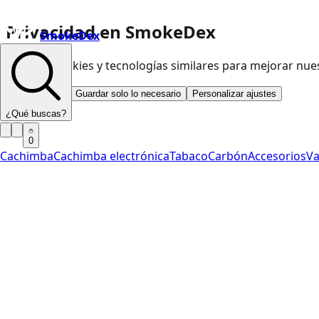
Privacidad en SmokeDex
SmokeDex
Usamos cookies y tecnologías similares para mejorar nu
Aceptar todo
Guardar solo lo necesario
Personalizar ajustes
¿Qué buscas?
0
Cachimba
Cachimba electrónica
Tabaco
Carbón
Accesorios
V