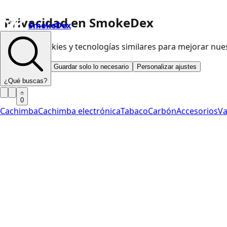
Privacidad en SmokeDex
SmokeDex
Usamos cookies y tecnologías similares para mejorar nu
Aceptar todo
Guardar solo lo necesario
Personalizar ajustes
¿Qué buscas?
0
Cachimba
Cachimba electrónica
Tabaco
Carbón
Accesorios
V