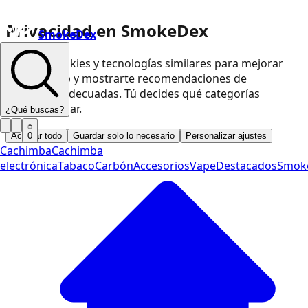
Privacidad en SmokeDex
SmokeDex
Usamos cookies y tecnologías similares para mejorar
nuestra web y mostrarte recomendaciones de
productos adecuadas. Tú decides qué categorías
podemos usar.
¿Qué buscas?
Aceptar todo
Guardar solo lo necesario
Personalizar ajustes
0
Cachimba
Cachimba
electrónica
Tabaco
Carbón
Accesorios
Vape
Destacados
Smok