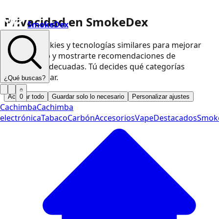
Privacidad en SmokeDex
SmokeDex
Usamos cookies y tecnologías similares para mejorar
nuestra web y mostrarte recomendaciones de
productos adecuadas. Tú decides qué categorías
podemos usar.
¿Qué buscas?
Aceptar todo
Guardar solo lo necesario
Personalizar ajustes
0
Cachimba
Cachimba
electrónica
Tabaco
Carbón
Accesorios
Vape
Destacados
Smok