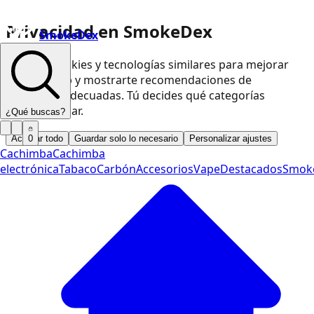
Privacidad en SmokeDex
SmokeDex
Usamos cookies y tecnologías similares para mejorar
nuestra web y mostrarte recomendaciones de
productos adecuadas. Tú decides qué categorías
podemos usar.
¿Qué buscas?
Aceptar todo
Guardar solo lo necesario
Personalizar ajustes
0
Cachimba
Cachimba
electrónica
Tabaco
Carbón
Accesorios
Vape
Destacados
Smok