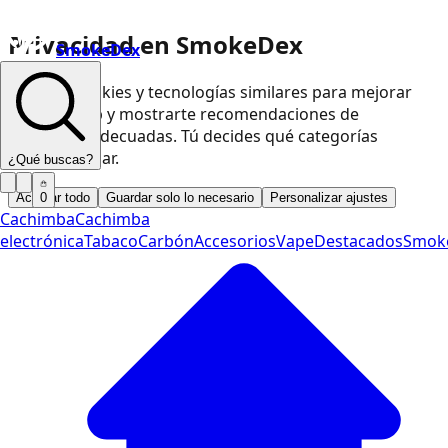
Privacidad en SmokeDex
SmokeDex
Usamos cookies y tecnologías similares para mejorar
nuestra web y mostrarte recomendaciones de
productos adecuadas. Tú decides qué categorías
podemos usar.
¿Qué buscas?
Aceptar todo
Guardar solo lo necesario
Personalizar ajustes
0
Cachimba
Cachimba
electrónica
Tabaco
Carbón
Accesorios
Vape
Destacados
Smok