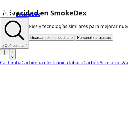
Privacidad en SmokeDex
SmokeDex
Usamos cookies y tecnologías similares para mejorar nu
Aceptar todo
Guardar solo lo necesario
Personalizar ajustes
¿Qué buscas?
0
Cachimba
Cachimba electrónica
Tabaco
Carbón
Accesorios
V