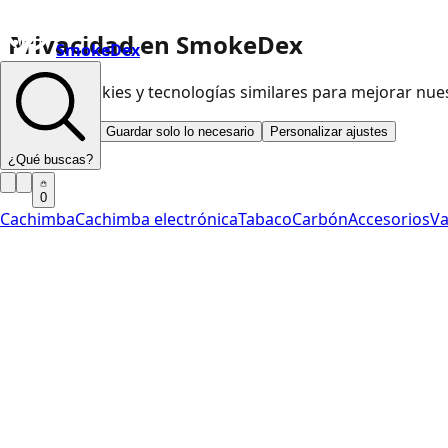
Privacidad en SmokeDex
SmokeDex
Usamos cookies y tecnologías similares para mejorar nu
Aceptar todo
Guardar solo lo necesario
Personalizar ajustes
¿Qué buscas?
0
Cachimba
Cachimba electrónica
Tabaco
Carbón
Accesorios
V