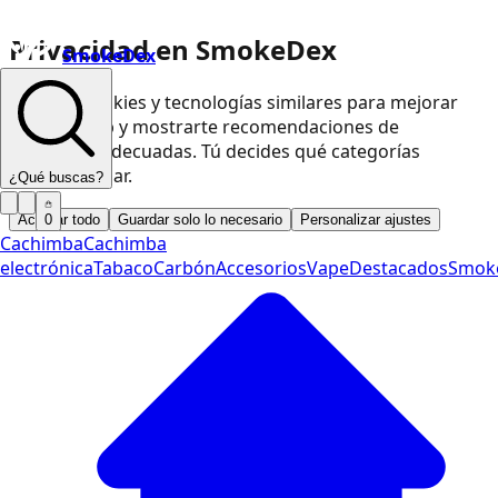
Privacidad en SmokeDex
SmokeDex
Usamos cookies y tecnologías similares para mejorar
nuestra web y mostrarte recomendaciones de
productos adecuadas. Tú decides qué categorías
podemos usar.
¿Qué buscas?
Aceptar todo
Guardar solo lo necesario
Personalizar ajustes
0
Cachimba
Cachimba
electrónica
Tabaco
Carbón
Accesorios
Vape
Destacados
Smok