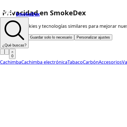
Privacidad en SmokeDex
SmokeDex
Usamos cookies y tecnologías similares para mejorar nu
Aceptar todo
Guardar solo lo necesario
Personalizar ajustes
¿Qué buscas?
0
Cachimba
Cachimba electrónica
Tabaco
Carbón
Accesorios
V