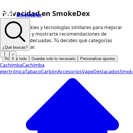
Privacidad en SmokeDex
SmokeDex
Usamos cookies y tecnologías similares para mejorar
nuestra web y mostrarte recomendaciones de
productos adecuadas. Tú decides qué categorías
podemos usar.
¿Qué buscas?
Aceptar todo
Guardar solo lo necesario
Personalizar ajustes
0
Cachimba
Cachimba
electrónica
Tabaco
Carbón
Accesorios
Vape
Destacados
Smok