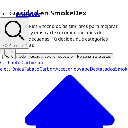
Privacidad en SmokeDex
SmokeDex
Usamos cookies y tecnologías similares para mejorar
nuestra web y mostrarte recomendaciones de
productos adecuadas. Tú decides qué categorías
podemos usar.
¿Qué buscas?
Aceptar todo
Guardar solo lo necesario
Personalizar ajustes
0
Cachimba
Cachimba
electrónica
Tabaco
Carbón
Accesorios
Vape
Destacados
Smok