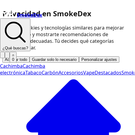
Privacidad en SmokeDex
SmokeDex
Usamos cookies y tecnologías similares para mejorar
nuestra web y mostrarte recomendaciones de
productos adecuadas. Tú decides qué categorías
podemos usar.
¿Qué buscas?
Aceptar todo
Guardar solo lo necesario
Personalizar ajustes
0
Cachimba
Cachimba
electrónica
Tabaco
Carbón
Accesorios
Vape
Destacados
Smok