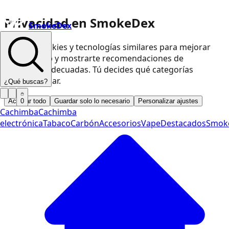
Privacidad en SmokeDex
SmokeDex
Usamos cookies y tecnologías similares para mejorar
nuestra web y mostrarte recomendaciones de
productos adecuadas. Tú decides qué categorías
podemos usar.
¿Qué buscas?
Aceptar todo
Guardar solo lo necesario
Personalizar ajustes
0
Cachimba
Cachimba
electrónica
Tabaco
Carbón
Accesorios
Vape
Destacados
Smok