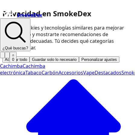
Privacidad en SmokeDex
SmokeDex
Usamos cookies y tecnologías similares para mejorar
nuestra web y mostrarte recomendaciones de
productos adecuadas. Tú decides qué categorías
podemos usar.
¿Qué buscas?
Aceptar todo
Guardar solo lo necesario
Personalizar ajustes
0
Cachimba
Cachimba
electrónica
Tabaco
Carbón
Accesorios
Vape
Destacados
Smok