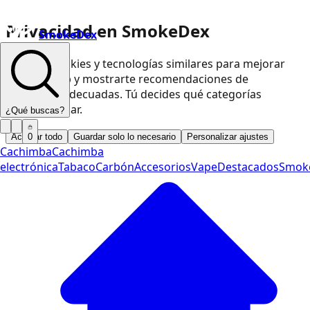
Privacidad en SmokeDex
SmokeDex
Usamos cookies y tecnologías similares para mejorar
nuestra web y mostrarte recomendaciones de
productos adecuadas. Tú decides qué categorías
podemos usar.
¿Qué buscas?
Aceptar todo
Guardar solo lo necesario
Personalizar ajustes
0
Cachimba
Cachimba
electrónica
Tabaco
Carbón
Accesorios
Vape
Destacados
Smok