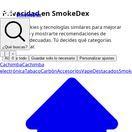
Privacidad en SmokeDex
SmokeDex
Usamos cookies y tecnologías similares para mejorar
nuestra web y mostrarte recomendaciones de
productos adecuadas. Tú decides qué categorías
podemos usar.
¿Qué buscas?
Aceptar todo
Guardar solo lo necesario
Personalizar ajustes
0
Cachimba
Cachimba
electrónica
Tabaco
Carbón
Accesorios
Vape
Destacados
Smok