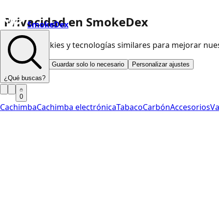
Privacidad en SmokeDex
SmokeDex
Usamos cookies y tecnologías similares para mejorar nu
Aceptar todo
Guardar solo lo necesario
Personalizar ajustes
¿Qué buscas?
0
Cachimba
Cachimba electrónica
Tabaco
Carbón
Accesorios
V