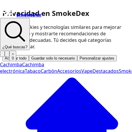
Privacidad en SmokeDex
SmokeDex
Usamos cookies y tecnologías similares para mejorar
nuestra web y mostrarte recomendaciones de
productos adecuadas. Tú decides qué categorías
podemos usar.
¿Qué buscas?
Aceptar todo
Guardar solo lo necesario
Personalizar ajustes
0
Cachimba
Cachimba
electrónica
Tabaco
Carbón
Accesorios
Vape
Destacados
Smok