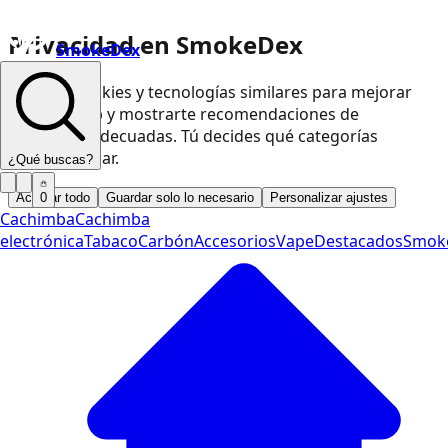
Privacidad en SmokeDex
SmokeDex
Usamos cookies y tecnologías similares para mejorar
nuestra web y mostrarte recomendaciones de
productos adecuadas. Tú decides qué categorías
podemos usar.
¿Qué buscas?
Aceptar todo
Guardar solo lo necesario
Personalizar ajustes
0
Cachimba
Cachimba
electrónica
Tabaco
Carbón
Accesorios
Vape
Destacados
Smok