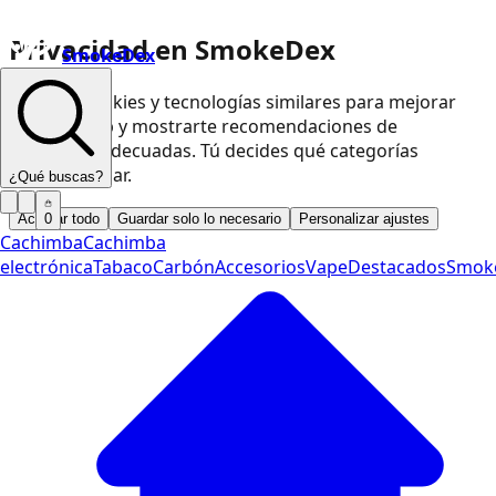
Privacidad en SmokeDex
SmokeDex
Usamos cookies y tecnologías similares para mejorar
nuestra web y mostrarte recomendaciones de
productos adecuadas. Tú decides qué categorías
podemos usar.
¿Qué buscas?
Aceptar todo
Guardar solo lo necesario
Personalizar ajustes
0
Cachimba
Cachimba
electrónica
Tabaco
Carbón
Accesorios
Vape
Destacados
Smok