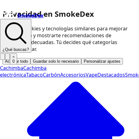
Privacidad en SmokeDex
SmokeDex
Usamos cookies y tecnologías similares para mejorar
nuestra web y mostrarte recomendaciones de
productos adecuadas. Tú decides qué categorías
podemos usar.
¿Qué buscas?
Aceptar todo
Guardar solo lo necesario
Personalizar ajustes
0
Cachimba
Cachimba
electrónica
Tabaco
Carbón
Accesorios
Vape
Destacados
Smok