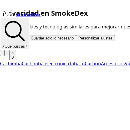
Privacidad en SmokeDex
SmokeDex
Usamos cookies y tecnologías similares para mejorar nu
Aceptar todo
Guardar solo lo necesario
Personalizar ajustes
¿Qué buscas?
0
Cachimba
Cachimba electrónica
Tabaco
Carbón
Accesorios
V