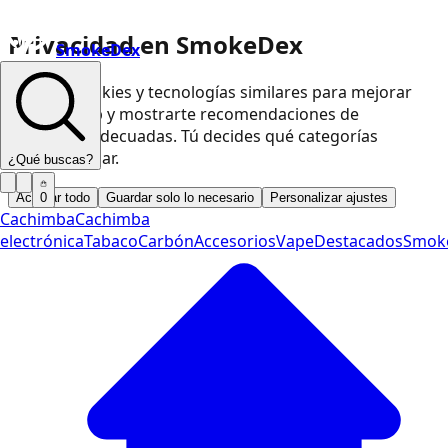
Privacidad en SmokeDex
SmokeDex
Usamos cookies y tecnologías similares para mejorar
nuestra web y mostrarte recomendaciones de
productos adecuadas. Tú decides qué categorías
podemos usar.
¿Qué buscas?
Aceptar todo
Guardar solo lo necesario
Personalizar ajustes
0
Cachimba
Cachimba
electrónica
Tabaco
Carbón
Accesorios
Vape
Destacados
Smok