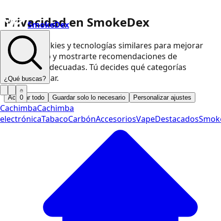
Privacidad en SmokeDex
SmokeDex
Usamos cookies y tecnologías similares para mejorar
nuestra web y mostrarte recomendaciones de
productos adecuadas. Tú decides qué categorías
podemos usar.
¿Qué buscas?
Aceptar todo
Guardar solo lo necesario
Personalizar ajustes
0
Cachimba
Cachimba
electrónica
Tabaco
Carbón
Accesorios
Vape
Destacados
Smok