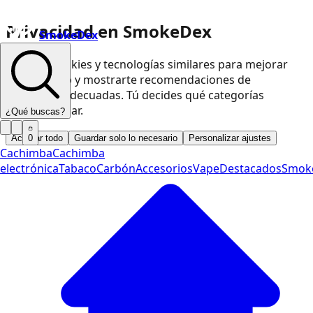
Privacidad en SmokeDex
SmokeDex
Usamos cookies y tecnologías similares para mejorar
nuestra web y mostrarte recomendaciones de
productos adecuadas. Tú decides qué categorías
podemos usar.
¿Qué buscas?
Aceptar todo
Guardar solo lo necesario
Personalizar ajustes
0
Cachimba
Cachimba
electrónica
Tabaco
Carbón
Accesorios
Vape
Destacados
Smok