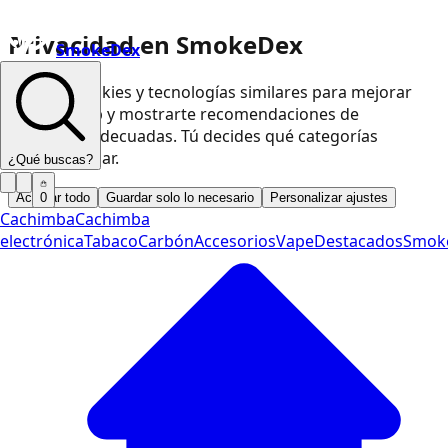
Privacidad en SmokeDex
SmokeDex
Usamos cookies y tecnologías similares para mejorar
nuestra web y mostrarte recomendaciones de
productos adecuadas. Tú decides qué categorías
podemos usar.
¿Qué buscas?
Aceptar todo
Guardar solo lo necesario
Personalizar ajustes
0
Cachimba
Cachimba
electrónica
Tabaco
Carbón
Accesorios
Vape
Destacados
Smok