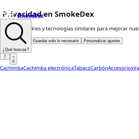
Privacidad en SmokeDex
SmokeDex
Usamos cookies y tecnologías similares para mejorar nu
Aceptar todo
Guardar solo lo necesario
Personalizar ajustes
¿Qué buscas?
0
Cachimba
Cachimba electrónica
Tabaco
Carbón
Accesorios
V