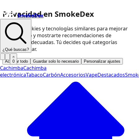
Privacidad en SmokeDex
SmokeDex
Usamos cookies y tecnologías similares para mejorar
nuestra web y mostrarte recomendaciones de
productos adecuadas. Tú decides qué categorías
podemos usar.
¿Qué buscas?
Aceptar todo
Guardar solo lo necesario
Personalizar ajustes
0
Cachimba
Cachimba
electrónica
Tabaco
Carbón
Accesorios
Vape
Destacados
Smok