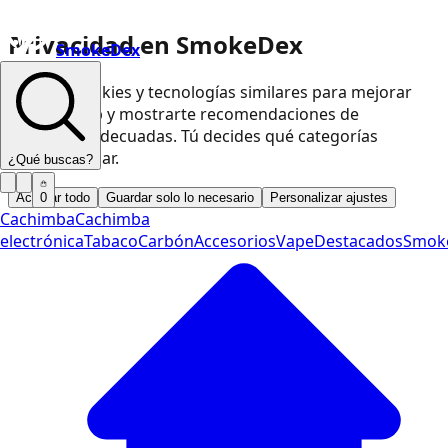
Privacidad en SmokeDex
SmokeDex
Usamos cookies y tecnologías similares para mejorar
nuestra web y mostrarte recomendaciones de
productos adecuadas. Tú decides qué categorías
podemos usar.
¿Qué buscas?
Aceptar todo
Guardar solo lo necesario
Personalizar ajustes
0
Cachimba
Cachimba
electrónica
Tabaco
Carbón
Accesorios
Vape
Destacados
Smok