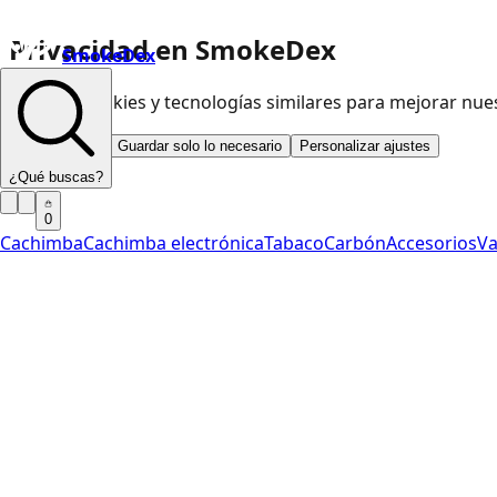
Privacidad en SmokeDex
SmokeDex
Usamos cookies y tecnologías similares para mejorar nu
Aceptar todo
Guardar solo lo necesario
Personalizar ajustes
¿Qué buscas?
0
Cachimba
Cachimba electrónica
Tabaco
Carbón
Accesorios
V