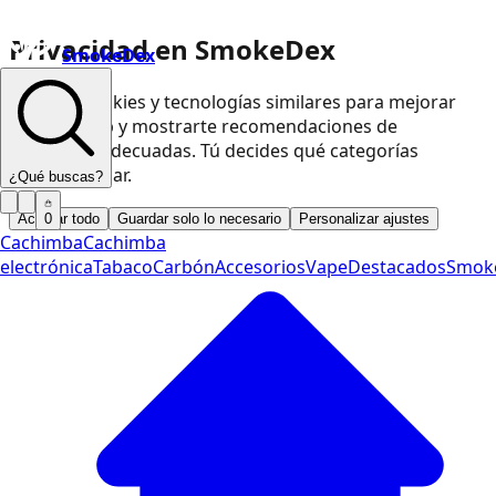
Privacidad en SmokeDex
SmokeDex
Usamos cookies y tecnologías similares para mejorar
nuestra web y mostrarte recomendaciones de
productos adecuadas. Tú decides qué categorías
podemos usar.
¿Qué buscas?
Aceptar todo
Guardar solo lo necesario
Personalizar ajustes
0
Cachimba
Cachimba
electrónica
Tabaco
Carbón
Accesorios
Vape
Destacados
Smok