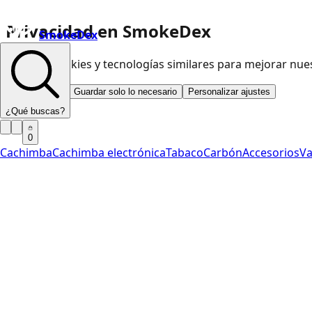
Privacidad en SmokeDex
SmokeDex
Usamos cookies y tecnologías similares para mejorar nu
Aceptar todo
Guardar solo lo necesario
Personalizar ajustes
¿Qué buscas?
0
Cachimba
Cachimba electrónica
Tabaco
Carbón
Accesorios
V