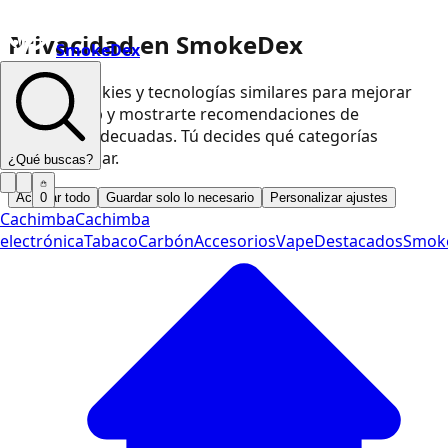
Privacidad en SmokeDex
SmokeDex
Usamos cookies y tecnologías similares para mejorar
nuestra web y mostrarte recomendaciones de
productos adecuadas. Tú decides qué categorías
podemos usar.
¿Qué buscas?
Aceptar todo
Guardar solo lo necesario
Personalizar ajustes
0
Cachimba
Cachimba
electrónica
Tabaco
Carbón
Accesorios
Vape
Destacados
Smok