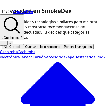
Privacidad en SmokeDex
SmokeDex
Usamos cookies y tecnologías similares para mejorar
nuestra web y mostrarte recomendaciones de
productos adecuadas. Tú decides qué categorías
podemos usar.
¿Qué buscas?
Aceptar todo
Guardar solo lo necesario
Personalizar ajustes
0
Cachimba
Cachimba
electrónica
Tabaco
Carbón
Accesorios
Vape
Destacados
Smok