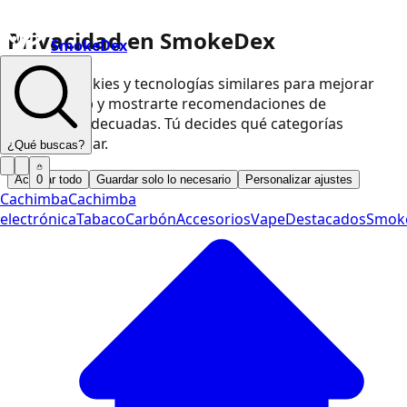
Privacidad en SmokeDex
SmokeDex
Usamos cookies y tecnologías similares para mejorar
nuestra web y mostrarte recomendaciones de
productos adecuadas. Tú decides qué categorías
podemos usar.
¿Qué buscas?
Aceptar todo
Guardar solo lo necesario
Personalizar ajustes
0
Cachimba
Cachimba
electrónica
Tabaco
Carbón
Accesorios
Vape
Destacados
Smok