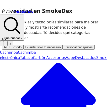
Privacidad en SmokeDex
SmokeDex
Usamos cookies y tecnologías similares para mejorar
nuestra web y mostrarte recomendaciones de
productos adecuadas. Tú decides qué categorías
podemos usar.
¿Qué buscas?
Aceptar todo
Guardar solo lo necesario
Personalizar ajustes
0
Cachimba
Cachimba
electrónica
Tabaco
Carbón
Accesorios
Vape
Destacados
Smok