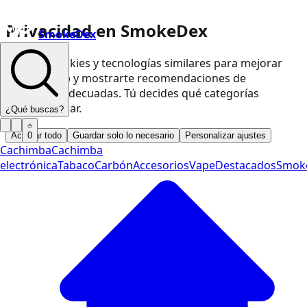
Privacidad en SmokeDex
SmokeDex
Usamos cookies y tecnologías similares para mejorar
nuestra web y mostrarte recomendaciones de
productos adecuadas. Tú decides qué categorías
podemos usar.
¿Qué buscas?
Aceptar todo
Guardar solo lo necesario
Personalizar ajustes
0
Cachimba
Cachimba
electrónica
Tabaco
Carbón
Accesorios
Vape
Destacados
Smok