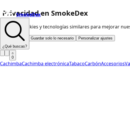
Privacidad en SmokeDex
SmokeDex
Usamos cookies y tecnologías similares para mejorar nu
Aceptar todo
Guardar solo lo necesario
Personalizar ajustes
¿Qué buscas?
0
Cachimba
Cachimba electrónica
Tabaco
Carbón
Accesorios
V