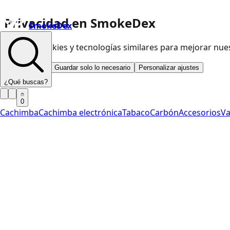
Privacidad en SmokeDex
SmokeDex
Usamos cookies y tecnologías similares para mejorar nu
Aceptar todo
Guardar solo lo necesario
Personalizar ajustes
¿Qué buscas?
0
Cachimba
Cachimba electrónica
Tabaco
Carbón
Accesorios
V