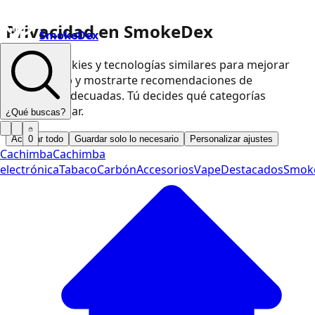
Privacidad en SmokeDex
SmokeDex
Usamos cookies y tecnologías similares para mejorar
nuestra web y mostrarte recomendaciones de
productos adecuadas. Tú decides qué categorías
podemos usar.
¿Qué buscas?
Aceptar todo
Guardar solo lo necesario
Personalizar ajustes
0
Cachimba
Cachimba
electrónica
Tabaco
Carbón
Accesorios
Vape
Destacados
Smok