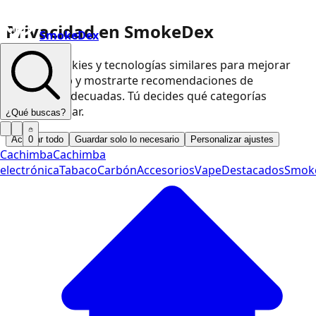
Privacidad en SmokeDex
SmokeDex
Usamos cookies y tecnologías similares para mejorar
nuestra web y mostrarte recomendaciones de
productos adecuadas. Tú decides qué categorías
podemos usar.
¿Qué buscas?
Aceptar todo
Guardar solo lo necesario
Personalizar ajustes
0
Cachimba
Cachimba
electrónica
Tabaco
Carbón
Accesorios
Vape
Destacados
Smok