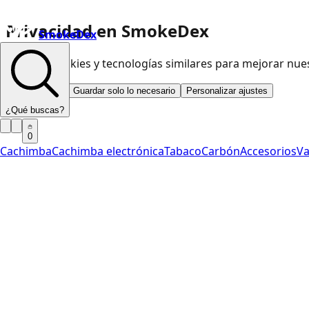
Privacidad en SmokeDex
SmokeDex
Usamos cookies y tecnologías similares para mejorar nu
Aceptar todo
Guardar solo lo necesario
Personalizar ajustes
¿Qué buscas?
0
Cachimba
Cachimba electrónica
Tabaco
Carbón
Accesorios
V