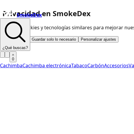
Privacidad en SmokeDex
SmokeDex
Usamos cookies y tecnologías similares para mejorar nu
Aceptar todo
Guardar solo lo necesario
Personalizar ajustes
¿Qué buscas?
0
Cachimba
Cachimba electrónica
Tabaco
Carbón
Accesorios
V