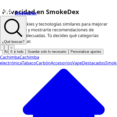
Privacidad en SmokeDex
SmokeDex
Usamos cookies y tecnologías similares para mejorar
nuestra web y mostrarte recomendaciones de
productos adecuadas. Tú decides qué categorías
podemos usar.
¿Qué buscas?
Aceptar todo
Guardar solo lo necesario
Personalizar ajustes
0
Cachimba
Cachimba
electrónica
Tabaco
Carbón
Accesorios
Vape
Destacados
Smok