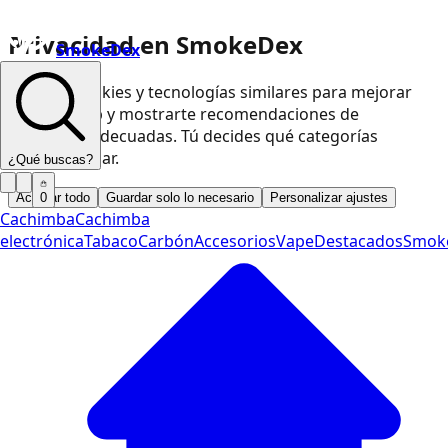
Privacidad en SmokeDex
SmokeDex
Usamos cookies y tecnologías similares para mejorar
nuestra web y mostrarte recomendaciones de
productos adecuadas. Tú decides qué categorías
podemos usar.
¿Qué buscas?
Aceptar todo
Guardar solo lo necesario
Personalizar ajustes
0
Cachimba
Cachimba
electrónica
Tabaco
Carbón
Accesorios
Vape
Destacados
Smok