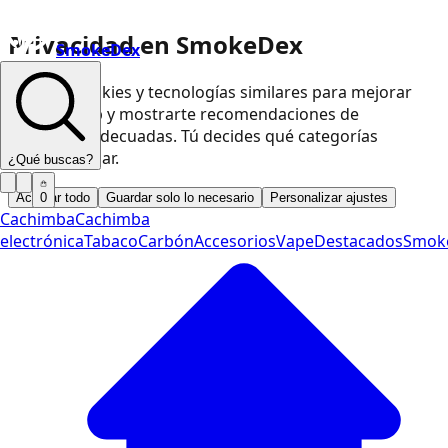
Privacidad en SmokeDex
SmokeDex
Usamos cookies y tecnologías similares para mejorar
nuestra web y mostrarte recomendaciones de
productos adecuadas. Tú decides qué categorías
podemos usar.
¿Qué buscas?
Aceptar todo
Guardar solo lo necesario
Personalizar ajustes
0
Cachimba
Cachimba
electrónica
Tabaco
Carbón
Accesorios
Vape
Destacados
Smok