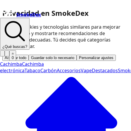
Privacidad en SmokeDex
SmokeDex
Usamos cookies y tecnologías similares para mejorar
nuestra web y mostrarte recomendaciones de
productos adecuadas. Tú decides qué categorías
podemos usar.
¿Qué buscas?
Aceptar todo
Guardar solo lo necesario
Personalizar ajustes
0
Cachimba
Cachimba
electrónica
Tabaco
Carbón
Accesorios
Vape
Destacados
Smok